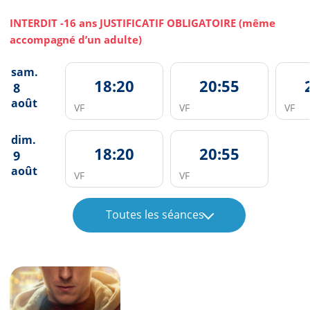
INTERDIT -16 ans JUSTIFICATIF OBLIGATOIRE (même
accompagné d’un adulte)
sam.
18:20
20:55
8
août
VF
VF
VF
dim.
18:20
20:55
9
août
VF
VF
Toutes les séances