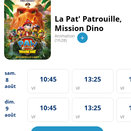
La Pat' Patrouille,
Mission Dino
+
Animation
(1h28)
sam.
10:45
13:25
8
août
VF
VF
VF
dim.
10:45
13:25
9
août
VF
VF
VF