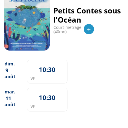
Petits Contes sous
l'Océan
+
Court-metrage
(40mn)
dim.
10:30
9
août
VF
mar.
10:30
11
août
VF