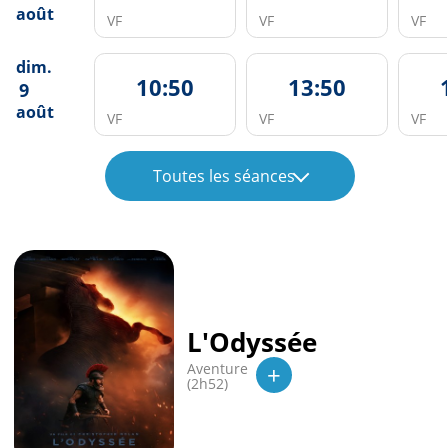
août
VF
VF
VF
dim.
10:50
13:50
9
août
VF
VF
VF
Toutes les séances
L'Odyssée
+
Aventure
(2h52)