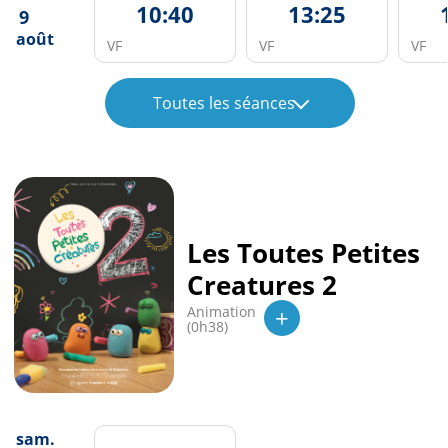
10:40
13:25
9
août
VF
VF
VF
Toutes les séances
Les Toutes Petites
Creatures 2
+
Animation
(0h38)
sam.