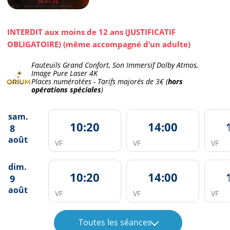
INTERDIT aux moins de 12 ans (JUSTIFICATIF
OBLIGATOIRE) (même accompagné d’un adulte)
Fauteuils Grand Confort, Son Immersif Dolby Atmos,
Image Pure Laser 4K
Places numérotées - Tarifs majorés de
3€
(
hors
opérations spéciales
)
sam.
10:20
14:00
8
août
VF
VF
VF
dim.
10:20
14:00
9
août
VF
VF
VF
Toutes les séances