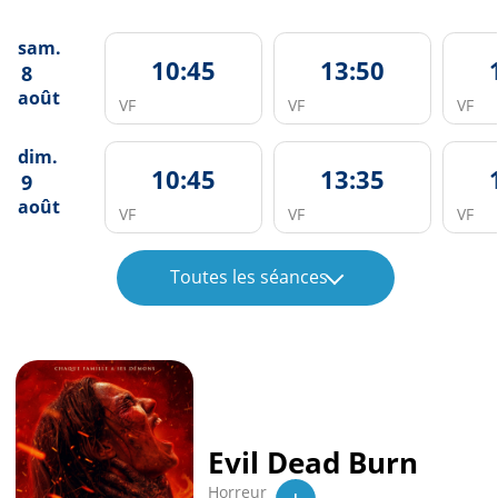
sam.
10:45
13:50
8
août
VF
VF
VF
dim.
10:45
13:35
9
août
VF
VF
VF
Toutes les séances
Evil Dead Burn
Horreur