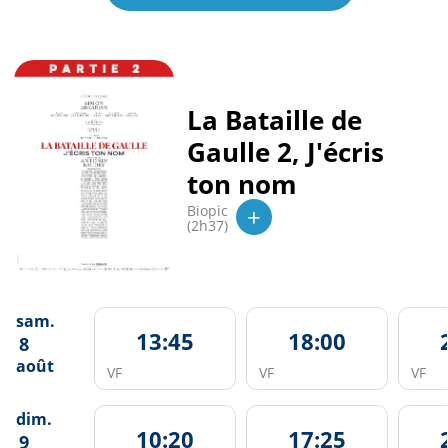
La Bataille de
Gaulle 2, J'écris
ton nom
+
Biopic
(2h37)
sam.
13:45
18:00
8
août
VF
VF
VF
dim.
10:20
17:25
9