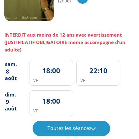
(2h06)
INTERDIT aux moins de 12 ans avec avertissement
(JUSTIFICATIF OBLIGATOIRE même accompagné d’un
adulte)
sam.
18:00
22:10
8
août
VF
VF
dim.
18:00
9
août
VF
Toutes les séances