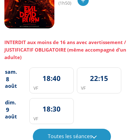
+
(1h50)
INTERDIT aux moins de 16 ans avec avertissement /
JUSTIFICATIF OBLIGATOIRE (même accompagné d’un
adulte)
sam.
18:40
22:15
8
août
VF
VF
dim.
18:30
9
août
VF
Toutes les séances