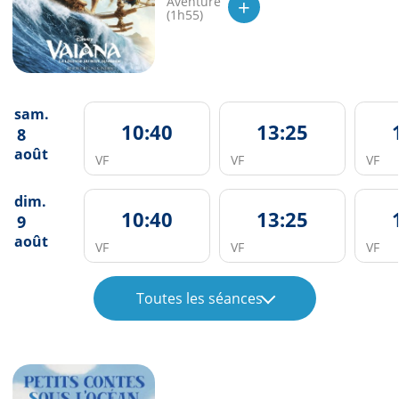
+
Aventure
(1h55)
sam.
10:40
13:25
8
août
VF
VF
VF
dim.
10:40
13:25
9
août
VF
VF
VF
Toutes les séances