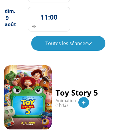
dim.
11:00
9
août
VF
Toutes les séances
Toy Story 5
+
Animation
(1h42)