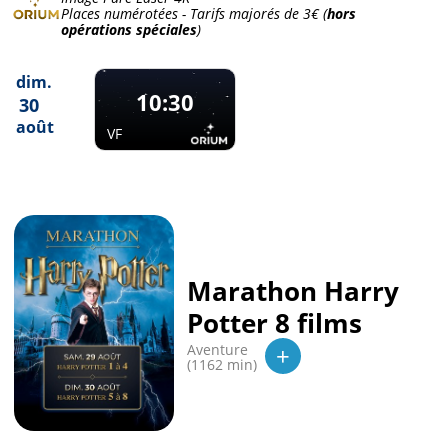
Places numérotées - Tarifs majorés de
3€
(
hors
opérations spéciales
)
dim.
10:30
30
août
VF
Marathon Harry
Potter 8 films
+
Aventure
(1162 min)