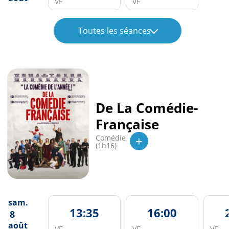
VF
VF
Toutes les séances
De La Comédie-
Française
+
Comédie
(1h16)
sam.
13:35
16:00
8
août
VF
VF
VF