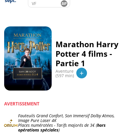
sept.
VF
Marathon Harry
Potter 4 films -
Partie 1
+
Aventure
(597 min)
AVERTISSEMENT
Fauteuils Grand Confort, Son Immersif Dolby Atmos,
Image Pure Laser 4K
Places numérotées - Tarifs majorés de
3€
(
hors
opérations spéciales
)