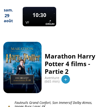
sam.
10:30
29
août
VF
Marathon Harry
Potter 4 films -
Partie 2
+
Aventure
(665 min)
Fauteuils Grand Confort, Son Immersif Dolby Atmos,
Image Pure Laser 4K