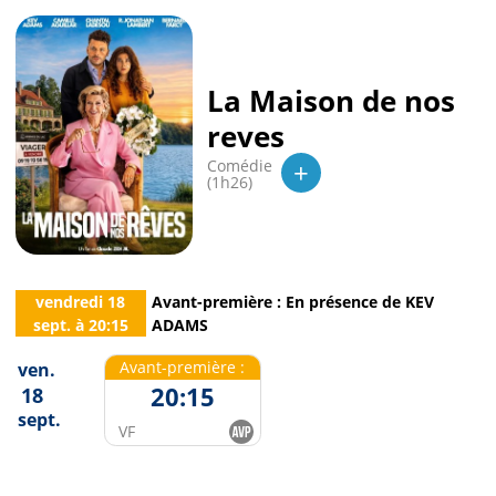
La Maison de nos
reves
+
Comédie
(1h26)
vendredi 18
Avant-première : En présence de KEV
sept.
à
20:15
ADAMS
Avant-première :
ven.
20:15
18
sept.
VF