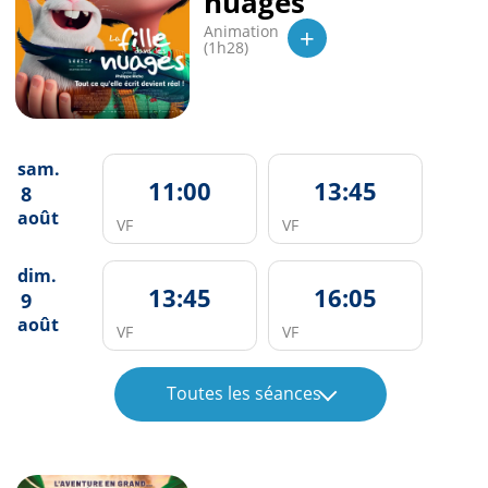
nuages
+
Animation
(1h28)
sam.
11:00
13:45
8
août
VF
VF
dim.
13:45
16:05
9
août
VF
VF
Toutes les séances