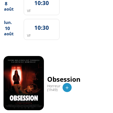
10:30
8
août
VF
lun.
10:30
10
août
VF
Obsession
+
Horreur
(1h49)