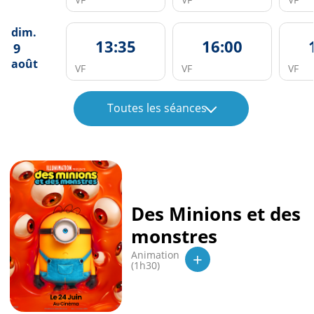
dim.
13:35
16:00
9
août
VF
VF
VF
Toutes les séances
Des Minions et des
monstres
+
Animation
(1h30)