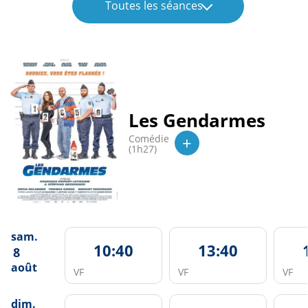
Toutes les séances
Les Gendarmes
+
Comédie
(1h27)
sam.
10:40
13:40
8
août
VF
VF
VF
dim.