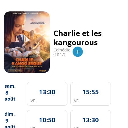
Charlie et les
kangourous
+
Comédie
(1h47)
sam.
13:30
15:55
8
août
VF
VF
dim.
10:50
13:30
9
août