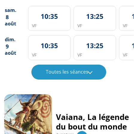
sam.
10:35
13:25
8
août
VF
VF
VF
dim.
10:35
13:25
9
août
VF
VF
VF
Toutes les séances
Vaiana, La légende
du bout du monde