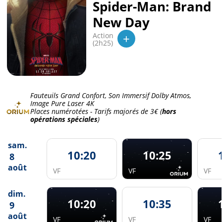
Spider-Man: Brand
New Day
+
Action
(2h25)
Fauteuils Grand Confort, Son Immersif Dolby Atmos,
Image Pure Laser 4K
Places numérotées - Tarifs majorés de
3€
(
hors
opérations spéciales
)
sam.
10:20
10:25
8
août
VF
VF
VF
dim.
10:20
10:35
9
août
VF
VF
VF